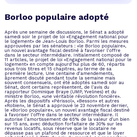
Borloo populaire adopté
Après une semaine de discussions, le Sénat a adopté
samedi soir le projet de loi «Engagement national pour
le logement» de Jean-Louis Borloo. Parmi les mesures
approuvées par les sénateurs : «le Borloo populaire»,
un nouvel avantage fiscal destiné à favoriser l'offre
dans le secteur intermédiaire. Initialement composé de
11 articles, le projet de loi «Engagement national pour le
logement» en compte aujourd'hui plus de 60, répartis
sous trois titres et 15 chapitres, au terme de sa
première lecture. Une centaine d'amendements,
âprement discuté pendant toute la semaine mais
souvent consensuels, ont été adoptés samedi soir au
Sénat, dont certains représentent, de l'avis du
rapporteur Dominique Braye (UMP, Yvelines) et du
ministre Borloo, «une véritable révolution foncière».
Après les dispositifs «Périssol», «Besson» et autres
«Robien», le Sénat a approuvé le 23 novembre dernier,
le «Borloo populaire», un nouvel avantage fiscal destiné
à favoriser l'offre dans le secteur intermédiaire. Il
autorise l'amortissement de 65% de la valeur d'un bien
sur 15 ans, avec déduction forfaitaire de 30% sur les
revenus locatifs, sous réserve que le locataire ne
dépasse pas un plafond de ressource et que le loyer