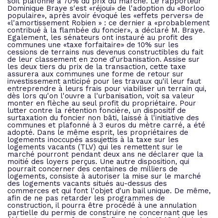
soit plafonné à 70% du prix du marché. Le rapporteur
Dominique Braye s'est «réjoui» de l'adoption du «Borloo
populaire», après avoir évoqué les «effets pervers» de
«l'amortissement Robien » : ce dernier a «probablement
contribué à la flambée du foncier», a déclaré M. Braye.
Egalement, les sénateurs ont instauré au profit des
communes une «taxe forfaitaire» de 10% sur les
cessions de terrains nus devenus constructibles du fait
de leur classement en zone d'urbanisation. Assise sur
les deux tiers du prix de la transaction, cette taxe
assurera aux communes une forme de retour sur
investissement anticipé pour les travaux qu'il leur faut
entreprendre à leurs frais pour viabiliser un terrain qui,
dès lors qu'on l'ouvre a l'urbanisation, voit sa valeur
monter en flèche au seul profit du propriétaire. Pour
lutter contre la rétention foncière, un dispositif de
surtaxation du foncier non bâti, laissé à l'initiative des
communes et plafonné à 3 euros du mètre carré, a été
adopté. Dans le même esprit, les propriétaires de
logements inoccupés assujettis à la taxe sur les
logements vacants (TLV) qui les remettent sur le
marché pourront pendant deux ans ne déclarer que la
moitié des loyers perçus. Une autre disposition, qui
pourrait concerner des centaines de milliers de
logements, consiste à autoriser la mise sur le marché
des logements vacants situés au-dessus des
commerces et qui font l'objet d'un bail unique. De même,
afin de ne pas retarder les programmes de
construction, il pourra être procédé à une annulation
partielle du permis de construire ne concernant que les