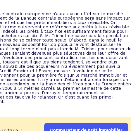
 vente et le remboursement
Toutes les simulations d
Toutes les simulations d
Tou
immobilier
outils prêt immobilier
ue centrale européenne n'aura aucun effet sur le marché
ment de la Banque centrale européenne sera sans impact sur
n effet que les prêts immobiliers à taux révisable. Or,
rt terme qui servent de référence aux prêts à taux révisable
 taux !
roupement de crédits
t indexés les prêts à taux fixe est suffisamment faible pour
 acheteurs sur dix. Si M. Trichet ne casse pas la spéculation
r taux !
isons de se calmer toute seule. D'abord, dans le neuf, le
nouveau dispositif Borloo populaire vont déstabiliser le
 taux à long terme n'ont pas attendu M. Trichet pour monter d
anques seraient devenues plus sélectives dans leur offre de
 l'évolution des prix sont contradictoires, les uns observant
, toujours est-il que les biens tendent à se vendre plus
a solvabilité des acquéreurs n'a évidemment pas suivi la
Crédit Foncier et l'Essec, mesure l'évolution de cette
erviennent pour la première fois sur le marché immobilier et
ernières années. Il n'y a rien d'étonnant à cela lorsque l'on
o-accédants, sur la base des chiffres pour la France entièr
 2000 à 51 mètres carrés au premier semestre de cette
lier ancien a permis d'enrayer temporairement cet
t des taux va le relancer. Or c'est quand les primo-
nt.
ur taux !
Comparateur de prêt immobilier