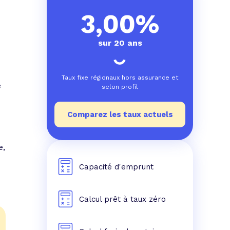
e prêt
e crédit conso
tes les simulations de rachat de crédit
3,00%
sur 20 ans
Taux fixe régionaux hors assurance et
e
selon profil
Comparez les taux actuels
e,
Capacité d'emprunt
Calcul prêt à taux zéro