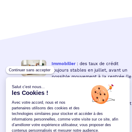
Immobilier
: des taux de crédit
toujours stables en juillet, avant un
possible mouvement à la rentrée
(le
16 18:00:00/07/2026)
Immobilier neuf
: la remontée des
taux réduit encore le pouvoir d'achat
des acquéreurs
(le 04
12:00:00/06/2026)