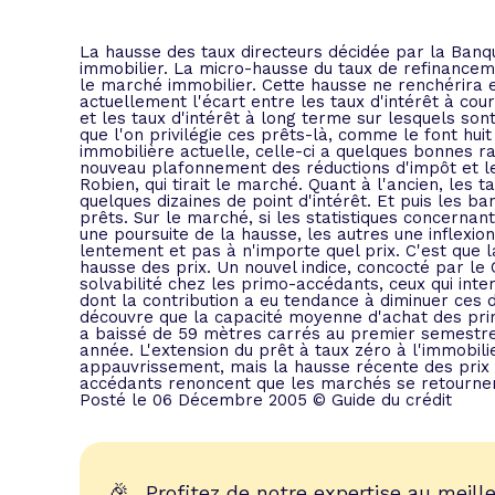
L'acte de
Tous les 
La hausse des taux directeurs décidée par la Banq
immobilier. La micro-hausse du taux de refinance
le marché immobilier. Cette hausse ne renchérira e
actuellement l'écart entre les taux d'intérêt à cou
Trouvez votre prêt conso au meilleur
Bénéficiez de notre expertise en reg
et les taux d'intérêt à long terme sur lesquels son
que l'on privilégie ces prêts-là, comme le font huit
Profitez de notre expertise au meilleu
immobilière actuelle, celle-ci a quelques bonnes ra
nouveau plafonnement des réductions d'impôt et le 
Robien, qui tirait le marché. Quant à l'ancien, les
quelques dizaines de point d'intérêt. Et puis les b
prêts. Sur le marché, si les statistiques concernant
une poursuite de la hausse, les autres une inflexion
lentement et pas à n'importe quel prix. C'est que l
hausse des prix. Un nouvel indice, concocté par le 
solvabilité chez les primo-accédants, ceux qui int
dont la contribution a eu tendance à diminuer ces d
découvre que la capacité moyenne d'achat des prim
a baissé de 59 mètres carrés au premier semestre
année. L'extension du prêt à taux zéro à l'immobi
appauvrissement, mais la hausse récente des prix e
accédants renoncent que les marchés se retourne
Posté le 06 Décembre 2005 © Guide du crédit
🎉
Profitez de notre expertise au meille