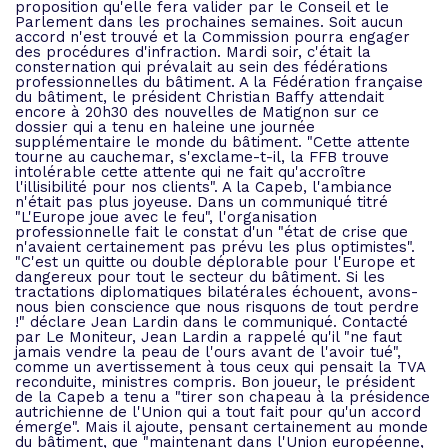
proposition qu'elle fera valider par le Conseil et le
Parlement dans les prochaines semaines. Soit aucun
accord n'est trouvé et la Commission pourra engager
des procédures d'infraction. Mardi soir, c'était la
consternation qui prévalait au sein des fédérations
professionnelles du bâtiment. A la Fédération française
du bâtiment, le président Christian Baffy attendait
encore à 20h30 des nouvelles de Matignon sur ce
dossier qui a tenu en haleine une journée
supplémentaire le monde du bâtiment. "Cette attente
tourne au cauchemar, s'exclame-t-il, la FFB trouve
intolérable cette attente qui ne fait qu'accroître
l'illisibilité pour nos clients". A la Capeb, l'ambiance
n'était pas plus joyeuse. Dans un communiqué titré
"L'Europe joue avec le feu", l'organisation
professionnelle fait le constat d'un "état de crise que
n'avaient certainement pas prévu les plus optimistes".
"C'est un quitte ou double déplorable pour l'Europe et
dangereux pour tout le secteur du bâtiment. Si les
tractations diplomatiques bilatérales échouent, avons-
nous bien conscience que nous risquons de tout perdre
!" déclare Jean Lardin dans le communiqué. Contacté
par Le Moniteur, Jean Lardin a rappelé qu'il "ne faut
jamais vendre la peau de l'ours avant de l'avoir tué",
comme un avertissement à tous ceux qui pensait la TVA
reconduite, ministres compris. Bon joueur, le président
de la Capeb a tenu a "tirer son chapeau à la présidence
autrichienne de l'Union qui a tout fait pour qu'un accord
émerge". Mais il ajoute, pensant certainement au monde
du bâtiment, que "maintenant dans l'Union européenne,