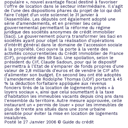
populaire », nouvel avantage fiscal destiné à favoriser
l'offre de location dans le secteur intermédiaire. Il s'agit
de l'une des dispositions phares du projet de loi qui doit
faire l'objet d'un vote solennel le 31 janvier à
l'Assemblée. Les députés ont également adopté une
série d'amendements, et en premier lieu celui
gouvernemental permettant la réforme du régime
juridique des sociétés anonymes de crédit immobilier
(Saci). Le gouvernement pourra transformer les Saci en
sociétés ayant pour objet la réalisation d'opérations
d'intérêt général dans le domaine de l'accession sociale
à la propriété. Ceci ouvre la porte à la vente des
activités concurrentielles du Crédit Immobilier de France
(CIF), propriété des 59 Saci. Une spoliation, selon le
président du CIF, Claude Sadoun, pour qui le dispositif
permettra à l'Etat de s'emparer de fonds propres d'une
valeur de 2,8 milliards d'euros et de vendre le CIF afin
d'alimenter son budget. En second lieu ont été adoptés
l'amendement de Rodolphe Thomas (UDF) portant à 45
% la déduction forfaitaire appliquée aux revenus
fonciers tirés de la location de logements privés « à
loyers sociaux », ainsi que celui soumettant à la taxe
d'habitation les immeubles vacants depuis cinq ans dans
l'ensemble du territoire. Autre mesure approuvée, celle
instaurant un « permis de louer » pour les immeubles de
plus de trente ans situés dans une zone urbaine
sensible pour éviter la mise en location de logements
insalubres.
Posté le 27 Janvier 2006 © Guide du crédit