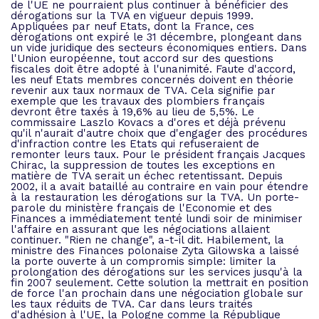
de l'UE ne pourraient plus continuer à bénéficier des
dérogations sur la TVA en vigueur depuis 1999.
Appliquées par neuf Etats, dont la France, ces
dérogations ont expiré le 31 décembre, plongeant dans
un vide juridique des secteurs économiques entiers. Dans
l'Union européenne, tout accord sur des questions
fiscales doit être adopté à l'unanimité. Faute d'accord,
les neuf Etats membres concernés doivent en théorie
revenir aux taux normaux de TVA. Cela signifie par
exemple que les travaux des plombiers français
devront être taxés à 19,6% au lieu de 5,5%. Le
commissaire Laszlo Kovacs a d'ores et déjà prévenu
qu'il n'aurait d'autre choix que d'engager des procédures
d'infraction contre les Etats qui refuseraient de
remonter leurs taux. Pour le président français Jacques
Chirac, la suppression de toutes les exceptions en
matière de TVA serait un échec retentissant. Depuis
2002, il a avait bataillé au contraire en vain pour étendre
à la restauration les dérogations sur la TVA. Un porte-
parole du ministère français de l'Economie et des
Finances a immédiatement tenté lundi soir de minimiser
l'affaire en assurant que les négociations allaient
continuer. "Rien ne change", a-t-il dit. Habilement, la
ministre des Finances polonaise Zyta Gilowska a laissé
la porte ouverte à un compromis simple: limiter la
prolongation des dérogations sur les services jusqu'à la
fin 2007 seulement. Cette solution la mettrait en position
de force l'an prochain dans une négociation globale sur
les taux réduits de TVA. Car dans leurs traités
d'adhésion à l'UE, la Pologne comme la République