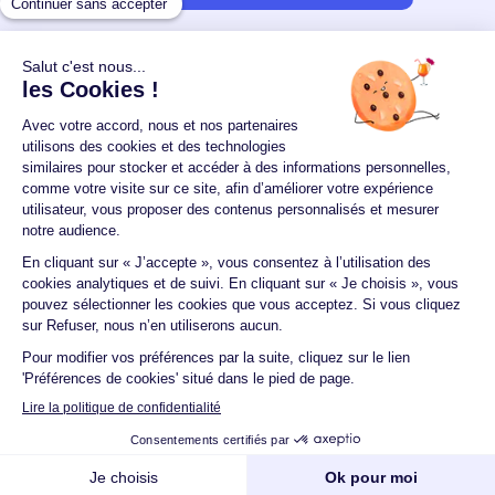
Un crédit vous engage et doit être remboursé.
Vérifiez vos capacités de remboursement avant de
vous engager.
Aucun versement, de quelque nature que ce soit, ne
peut être exigé d'un particulier avant l'obtention
d'un ou plusieurs prêts d'argent.
© 2026 Guide du crédit •
Plan du site
•
Mentions
légales
•
Accessibilité
•
Contact