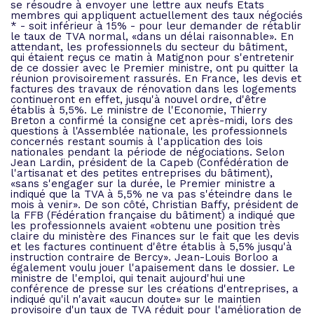
se résoudre à envoyer une lettre aux neufs Etats
membres qui appliquent actuellement des taux négociés
* - soit inférieur à 15% - pour leur demander de rétablir
le taux de TVA normal, «dans un délai raisonnable». En
attendant, les professionnels du secteur du bâtiment,
qui étaient reçus ce matin à Matignon pour s'entretenir
de ce dossier avec le Premier ministre, ont pu quitter la
réunion provisoirement rassurés. En France, les devis et
factures des travaux de rénovation dans les logements
continueront en effet, jusqu'à nouvel ordre, d'être
établis à 5,5%. Le ministre de l'Economie, Thierry
Breton a confirmé la consigne cet après-midi, lors des
questions à l'Assemblée nationale, les professionnels
concernés restant soumis à l'application des lois
nationales pendant la période de négociations. Selon
Jean Lardin, président de la Capeb (Confédération de
l'artisanat et des petites entreprises du bâtiment),
«sans s'engager sur la durée, le Premier ministre a
indiqué que la TVA à 5,5% ne va pas s'éteindre dans le
mois à venir». De son côté, Christian Baffy, président de
la FFB (Fédération française du bâtiment) a indiqué que
les professionnels avaient «obtenu une position très
claire du ministère des Finances sur le fait que les devis
et les factures continuent d'être établis à 5,5% jusqu'à
instruction contraire de Bercy». Jean-Louis Borloo a
également voulu jouer l'apaisement dans le dossier. Le
ministre de l'emploi, qui tenait aujourd'hui une
conférence de presse sur les créations d'entreprises, a
indiqué qu'il n'avait «aucun doute» sur le maintien
provisoire d'un taux de TVA réduit pour l'amélioration de