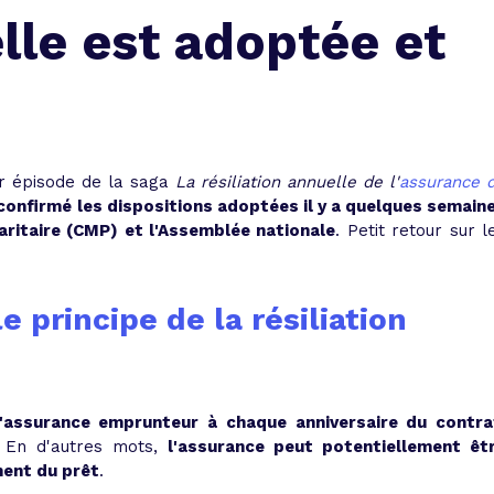
 vente et le remboursement
Toutes les simulations d
Toutes les simulations d
Tou
elle est adoptée et
immobilier
outils prêt immobilier
 taux !
roupement de crédits
r taux !
r épisode de la saga
La résiliation annuelle de l'
assurance 
 confirmé les dispositions adoptées il y a quelques semain
ritaire (CMP) et l'Assemblée nationale
. Petit retour sur l
e principe de la résiliation
assurance emprunteur à chaque anniversaire du contra
. En d'autres mots,
l'assurance peut potentiellement êt
ment du prêt
.