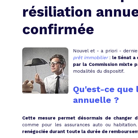
L'acte de
résiliation annu
Tous les 
confirmée
Trouvez votre prêt conso au meilleur
Bénéficiez de notre expertise en reg
Profitez de notre expertise au meilleu
Nouvel et
- a priori -
dernie
prêt immobilier
:
le Sénat a
par la Commission mixte pa
modalités du dispositif.
Qu'est-ce que l
annuelle ?
Cette mesure permet désormais de changer d'
comme pour les assurances auto ou habitation
renégociée durant toute la durée de rembourse