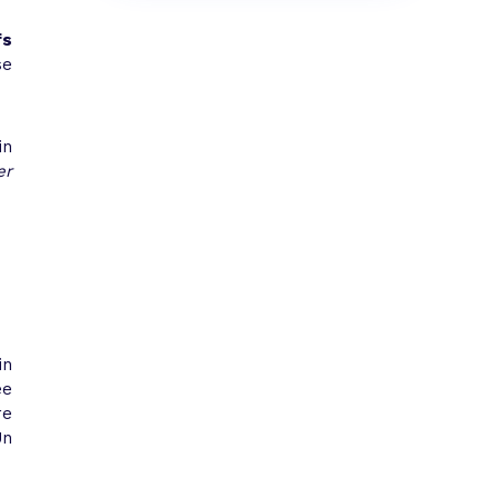
fs
e
in
er
in
ée
re
Un