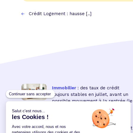
Crédit Logement : hausse [..]
Immobilier
: des taux de crédit
toujours stables en juillet, avant un
possible mouvement à la rentrée
(le
16 18:00:00/07/2026)
Immobilier neuf
: la remontée des
taux réduit encore le pouvoir d'achat