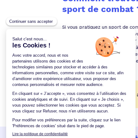
sport de combat
Si vous pratiquez un sport de com
plusieurs années, le tarif peut av
faire une simulation
et comparer l
Dans ce contexte, n'hésitez pas à
permet à l'emprunteur de trouver 
activement la concurrence, tout 
dangereuses.
🎉
Trouvez la meilleure 
Un crédit vous engage et doit 