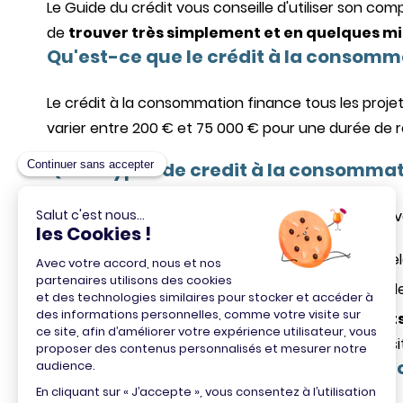
Le Guide du crédit vous conseille d'utiliser son c
de
trouver très simplement et en quelques min
Qu'est-ce que le crédit à la consomm
Le crédit à la consommation finance tous les projet
varier entre 200 € et 75 000 € pour une durée de 
Quels types de credit à la consommat
À chaque projet, son credit conso. En fonction de 
les offres de
credit auto et credit moto
, s
les offres de
credits travaux
, qu'il s'agisse 
les offres de
prets personnels
et les
credit
d'un voyage, arrivée d'un nouvel enfant, acquisi
Comment utiliser le comparateur de c