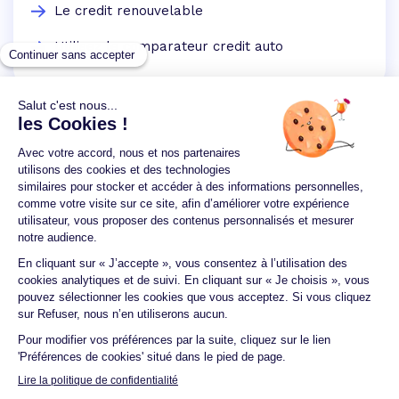
Le credit renouvelable
Utilisez le comparateur credit auto
Un crédit vous engage et doit être remboursé.
Vérifiez vos capacités de remboursement avant de
vous engager.
Aucun versement, de quelque nature que ce soit, ne
peut être exigé d'un particulier avant l'obtention
d'un ou plusieurs prêts d'argent.
© 2026 Guide du crédit •
Plan du site
•
Mentions
légales
•
Accessibilité
•
Contact