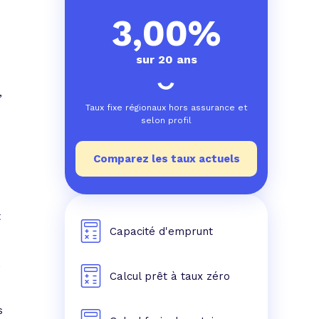
e prêt
e crédit conso
tes les simulations de rachat de crédit
3,00%
sur 20 ans
,
Taux fixe régionaux hors assurance et
selon profil
Comparez les taux actuels
t
Capacité d'emprunt
,
Calcul prêt à taux zéro
s