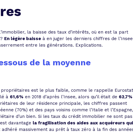
 vente et le remboursement
Toutes les simulations d
Toutes les simulations d
Tou
ires
immobilier
outils prêt immobilier
 taux !
roupement de crédits
’immobilier, la baisse des taux d’intérêts, où en est la part
 ?
En légère baisse
à en juger les derniers chiffres de l’Insee
r taux !
esserrement entre les générations. Explications.
dessous de la moyenne
 propriétaires est le plus faible, comme le rappelle Eurosta
ulé à
61,6%
en 2018 d’après l’Insee, alors qu’il était de
62,7%
riétaires de leur résidence principale, les chiffres passent
éenne (70%) et des pays voisins comme l’Italie et l’Espagne
étaire d’un bien. Si les taux du crédit immobilier ne sont pas
c’est davantage
la fragilisation des aides aux acquéreurs qui
nt adhéré massivement au prêt à taux zéro à la fin des année