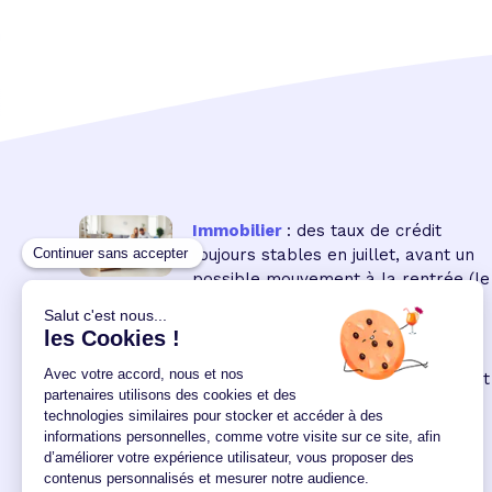
Immobilier
: des taux de crédit
toujours stables en juillet, avant un
possible mouvement à la rentrée
(le
16 18:00:00/07/2026)
Immobilier neuf
: la remontée des
taux réduit encore le pouvoir d'achat
des acquéreurs
(le 04
12:00:00/06/2026)