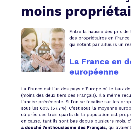
L'acte de
moins propriéta
Tous les 
Trouvez votre prêt conso au meilleur
Bénéficiez de notre expertise en reg
Entre la hausse des prix de l
des propriétaires en France
Profitez de notre expertise au meilleu
qui notent par ailleurs un r
La France en 
européenne
La France est l’un des pays d’Europe où le taux de
(moins des deux tiers des Français). Il a même rec
l’année précédente. Si l’on se focalise sur les prop
sous les 60% (57,7%). C’est sous la moyenne europ
où près des trois quarts de la population est propri
en cause, tant ils sont bas depuis plusieurs mois, 
a douché l’enthousiasme des Français
, qui avaie