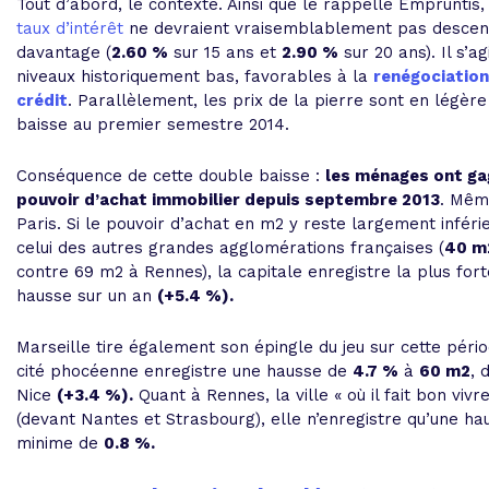
Tout d’abord, le contexte. Ainsi que le rappelle Empruntis,
taux d’intérêt
ne devraient vraisemblablement pas desce
davantage (
2.60 %
sur 15 ans et
2.90 %
sur 20 ans). Il s’ag
niveaux historiquement bas, favorables à la
renégociation
crédit
. Parallèlement, les prix de la pierre sont en légère
baisse au premier semestre 2014.
Conséquence de cette double baisse :
les ménages ont ga
pouvoir d’achat immobilier depuis septembre 2013
. Mêm
Paris. Si le pouvoir d’achat en m2 y reste largement inféri
celui des autres grandes agglomérations françaises (
40 m
contre 69 m2 à Rennes), la capitale enregistre la plus fort
hausse sur un an
(+5.4 %).
Marseille tire également son épingle du jeu sur cette pério
cité phocéenne enregistre une hausse de
4.7 %
à
60 m2
, 
Nice
(+3.4 %).
Quant à Rennes, la ville « où il fait bon vivre
(devant Nantes et Strasbourg), elle n’enregistre qu’une ha
minime de
0.8 %.