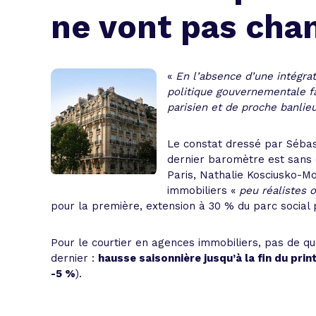
L'acte de
ne vont pas cha
Tous les 
Trouvez votre prêt conso au meilleur
Bénéficiez de notre expertise en reg
«
En l’absence d’une intégrat
politique gouvernementale f
Profitez de notre expertise au meilleu
parisien et de proche banlie
Le constat dressé par Sébas
dernier baromètre est sans d
Paris, Nathalie Kosciusko-Mo
immobiliers «
peu réalistes 
pour la première, extension à 30 % du parc social
Pour le courtier en agences immobiliers, pas de qu
dernier :
hausse saisonnière jusqu’à la fin du pri
-5 %
).