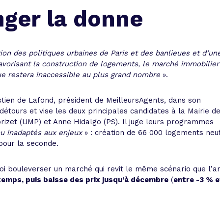
 vente et le remboursement
Toutes les simulations d
Toutes les simulations d
Tou
nger la donne
immobilier
outils prêt immobilier
 taux !
roupement de crédits
ion des politiques urbaines de Paris et des banlieues et d’un
avorisant la construction de logements, le marché immobilier
r taux !
ue restera inaccessible au plus grand nombre
».
tien de Lafond, président de MeilleursAgents, dans son
étours et vise les deux principales candidates à la Mairie d
rizet (UMP) et Anne Hidalgo (PS). Il juge leurs programmes
ou inadaptés aux enjeux
» : création de 66 000 logements neu
 pour la seconde.
oi bouleverser un marché qui revit le même scénario que l’a
ntemps, puis baisse des prix jusqu’à décembre
(
entre -3 % e