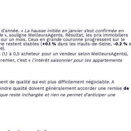
t d’année.
« La
hausse initiée en janvier
s’est confirmée en
de
», souligne MeilleursAgents. Résultat, les prix immobiliers
sur un mois. Ceux en grande couronne progressent sur le
e restent stables (
+0.1 %
dans les Hauts-de-Seine,
-0.2 %
e
e).
1,1 à 0,5 acheteur pour un vendeur selon MeilleursAgents),
remier, c’est «
l’intérêt saisonnier pour les appartements
nt de qualité qui est plus difficilement négociable. A
oindre qualité doivent généralement accorder une remise
de
que reste inchangée et rien ne permet d’anticiper une