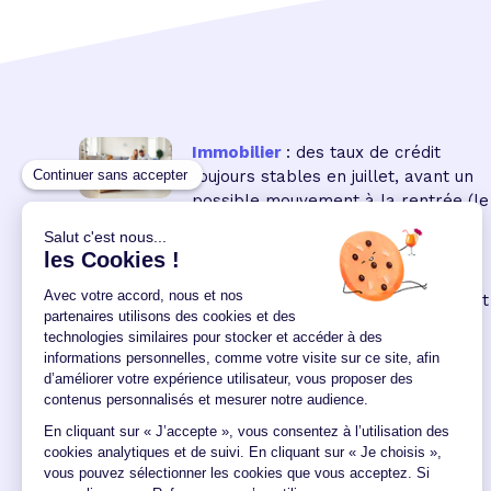
Immobilier
: des taux de crédit
toujours stables en juillet, avant un
possible mouvement à la rentrée
(le
16 18:00:00/07/2026)
Immobilier neuf
: la remontée des
taux réduit encore le pouvoir d'achat
des acquéreurs
(le 04
12:00:00/06/2026)