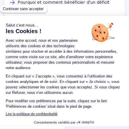
Pourquoi et comment bénéficier d'un déficit
foncier ?
Un crédit vous engage et doit être remboursé.
Vérifiez vos capacités de remboursement avant de
vous engager.
Aucun versement, de quelque nature que ce soit, ne
peut être exigé d'un particulier avant l'obtention
d'un ou plusieurs prêts d'argent.
© 2026 Guide du crédit •
Plan du site
•
Mentions
légales
•
Accessibilité
•
Contact