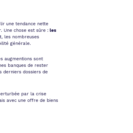
1
blir une tendance nette
. Une chose est sûre :
les
t, les nombreuses
ilité générale.
les augmentions sont
aines banques de rester
s derniers dossiers de
erturbée par la crise
ais avec une offre de biens