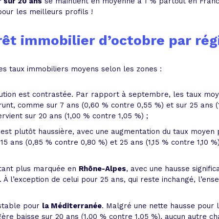
r sur 20 ans
se maintient en moyenne à 1 % partout en Franc
our les meilleurs profils !
rêt immobilier d’octobre par rég
 des taux immobiliers moyens selon les zones :
olution est contrastée. Par rapport à septembre, les taux m
unt, comme sur 7 ans (0,60 % contre 0,55 %) et sur 25 ans (1
ervient sur 20 ans (1,00 % contre 1,05 %) ;
 est plutôt haussière, avec une augmentation du taux moyen p
15 ans (0,85 % contre 0,80 %) et 25 ans (1,15 % contre 1,10 %
utant plus marquée en
Rhône-Alpes
, avec une hausse signific
. À l’exception de celui pour 25 ans, qui reste inchangé, l’e
 stable pour
la Méditerranée
. Malgré une nette hausse pour l
égère baisse sur 20 ans (1,00 % contre 1,05 %), aucun autre c