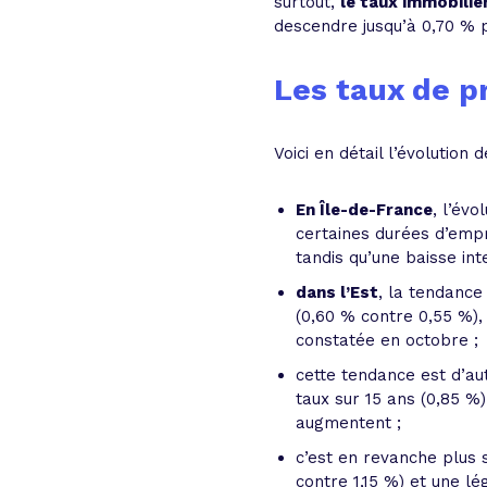
surtout,
le taux immobilie
descendre jusqu’à 0,70 % p
Les taux de p
Voici en détail l’évolution
En Île-de-France
, l’év
certaines durées d’empr
tandis qu’une baisse int
dans l’Est
, la tendance
(0,60 % contre 0,55 %), 
constatée en octobre ;
cette tendance est d’a
taux sur 15 ans (0,85 %)
augmentent ;
c’est en revanche plus
contre 1,15 %) et une l