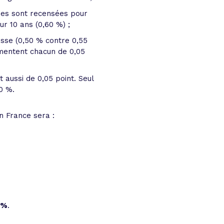
sses sont recensées pour
ur 10 ans (0,60 %) ;
isse (0,50 % contre 0,55
gmentent chacun de 0,05
 aussi de 0,05 point. Seul
0 %.
n France sera :
 %
.