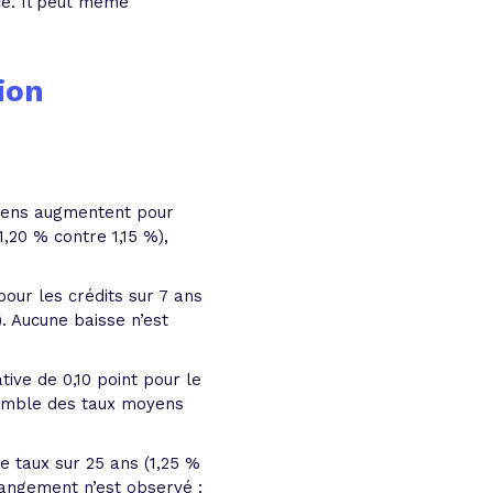
e. Il peut même
ion
oyens augmentent pour
,20 % contre 1,15 %),
our les crédits sur 7 ans
). Aucune baisse n’est
ative de 0,10 point pour le
nsemble des taux moyens
e taux sur 25 ans (1,25 %
hangement n’est observé ;