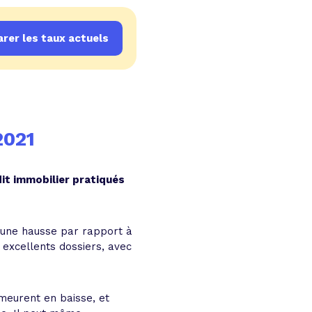
rer les taux actuels
2021
it immobilier pratiqués
 une hausse par rapport à
excellents dossiers, avec
meurent en baisse, et