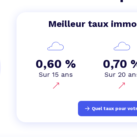
 vente et le remboursement
Toutes les simulations d
Toutes les simulations d
Tou
immobilier
outils prêt immobilier
Meilleur taux immob
 taux !
roupement de crédits
r taux !
0,60 %
0,70 
Sur 15 ans
Sur 20 an
Quel taux pour votr