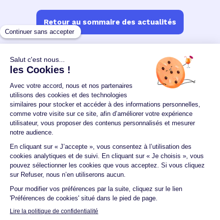
Retour au sommaire des actualités
Un crédit vous engage et doit être remboursé.
Vérifiez vos capacités de remboursement avant de
vous engager.
Aucun versement, de quelque nature que ce soit, ne
peut être exigé d'un particulier avant l'obtention
d'un ou plusieurs prêts d'argent.
© 2026 Guide du crédit •
Plan du site
•
Mentions
légales
•
Accessibilité
•
Contact