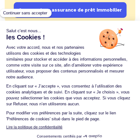
Comparateur assurance de prêt immobilier
Un crédit vous engage et doit être remboursé.
Vérifiez vos capacités de remboursement avant de
vous engager.
Aucun versement, de quelque nature que ce soit, ne
peut être exigé d'un particulier avant l'obtention
d'un ou plusieurs prêts d'argent.
© 2026 Guide du crédit •
Plan du site
•
Mentions
légales
•
Accessibilité
•
Contact