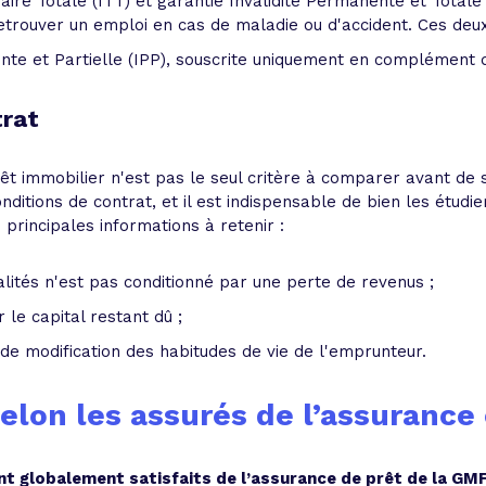
ire Totale (ITT) et garantie Invalidité Permanente et Totale 
etrouver un emploi en cas de maladie ou d'accident. Ces deux
nte et Partielle (IPP), souscrite uniquement en complément d
trat
t immobilier n'est pas le seul critère à comparer avant de s
itions de contrat, et il est indispensable de bien les étudier
 principales informations à retenir :
tés n'est pas conditionné par une perte de revenus ;
r le capital restant dû ;
 de modification des habitudes de vie de l'emprunteur.
 selon les assurés de l’assuran
nt globalement satisfaits de l’assurance de prêt de la GM