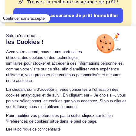
🎉
Trouvez la meilleure assurance de prêt !
Comparateur assurance de prêt immobilier
Un crédit vous engage et doit être remboursé.
Vérifiez vos capacités de remboursement avant de
vous engager.
Aucun versement, de quelque nature que ce soit, ne
peut être exigé d'un particulier avant l'obtention
d'un ou plusieurs prêts d'argent.
© 2026 Guide du crédit •
Plan du site
•
Mentions
légales
•
Accessibilité
•
Contact