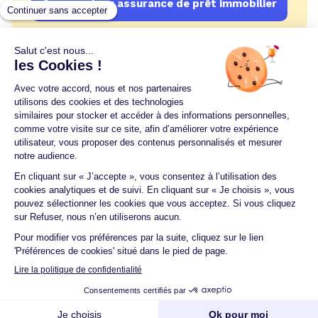
Comparateur assurance de prêt immobilier
Un crédit vous engage et doit être remboursé.
Vérifiez vos capacités de remboursement avant de
vous engager.
Aucun versement, de quelque nature que ce soit, ne
peut être exigé d'un particulier avant l'obtention
d'un ou plusieurs prêts d'argent.
© 2026 Guide du crédit •
Plan du site
•
Mentions
légales
•
Accessibilité
•
Contact