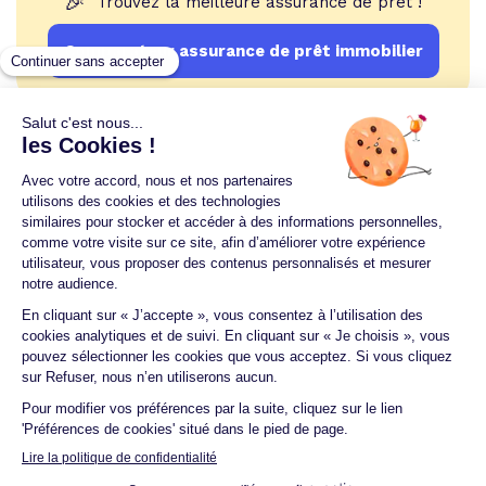
🎉
Trouvez la meilleure assurance de prêt !
Comparateur assurance de prêt immobilier
Un crédit vous engage et doit être remboursé.
Vérifiez vos capacités de remboursement avant de
vous engager.
Aucun versement, de quelque nature que ce soit, ne
peut être exigé d'un particulier avant l'obtention
d'un ou plusieurs prêts d'argent.
© 2026 Guide du crédit •
Plan du site
•
Mentions
légales
•
Accessibilité
•
Contact