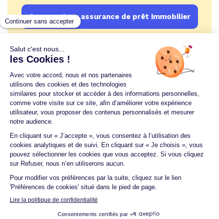
Comparateur assurance de prêt immobilier
Un crédit vous engage et doit être remboursé.
Vérifiez vos capacités de remboursement avant de
vous engager.
Aucun versement, de quelque nature que ce soit, ne
peut être exigé d'un particulier avant l'obtention
d'un ou plusieurs prêts d'argent.
© 2026 Guide du crédit •
Plan du site
•
Mentions
légales
•
Accessibilité
•
Contact