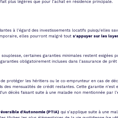
fait plus légères que pour l'achat en résidence principale.
antes à l'égard des investissements locatifs puisqu'elles 
temporaire, elles pourront malgré tout
s'appuyer sur les loye
 souplesse, certaines garanties minimales restent exigées pou
garanties obligatoirement incluses dans l'assurance de prêt i
e protéger les héritiers ou le co-emprunteur en cas de décè
ds des mensualités de crédit restantes. Cette garantie n'est
d'un décès faisant suite à une maladie non mentionnée par l
rréversible d'Autonomie (PTIA)
qui s'applique suite à une ma
es tâches les plus élémentaires de la vie quotidienne (se vêtir