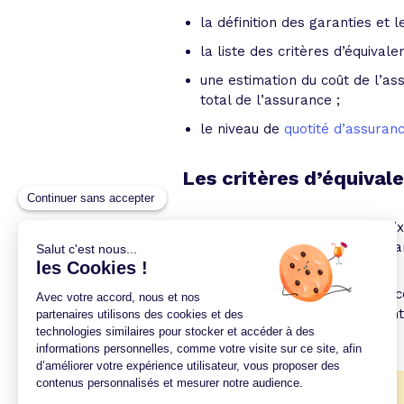
la définition des garanties et
la liste des critères d’équival
une estimation du coût de l’a
total de l’assurance ;
le niveau de
quotité d’assuran
Les critères d’équiva
La FSI s’inscrit dans le libre cho
résilier son contrat
à échéance an
Toutefois, il faut que le nouveau 
prêteur. Ces dernières sont menti
votre offre de prêt immobilier.