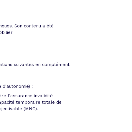
nques. Son contenu a été
ilier.
rmations suivantes en complément
e d’autonomie) ;
e l’assurance invalidité
capacité temporaire totale de
objectivable (MNO).