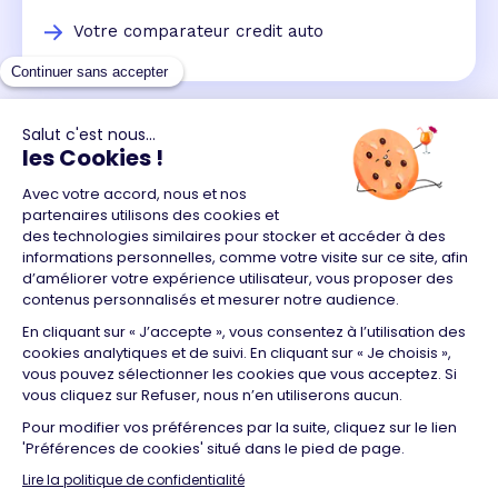
Votre comparateur credit auto
Un crédit vous engage et doit être remboursé.
Vérifiez vos capacités de remboursement avant de
vous engager.
Aucun versement, de quelque nature que ce soit, ne
peut être exigé d'un particulier avant l'obtention
d'un ou plusieurs prêts d'argent.
© 2026 Guide du crédit •
Plan du site
•
Mentions
légales
•
Accessibilité
•
Contact