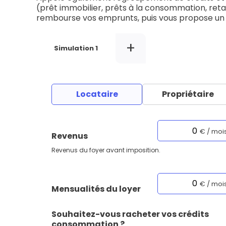
L'acte de
(prêt immobilier, prêts à la consommation, retar
rembourse vos emprunts, puis vous propose un 
Tous les 
+
Simulation 1
Trouvez votre prêt conso au meilleur
Bénéficiez de notre expertise en reg
Profitez de notre expertise au meilleu
Locataire
Propriétaire
€ / moi
Revenus
Revenus du foyer avant imposition.
€ / moi
Mensualités du loyer
Souhaitez-vous racheter vos crédits
consommation ?