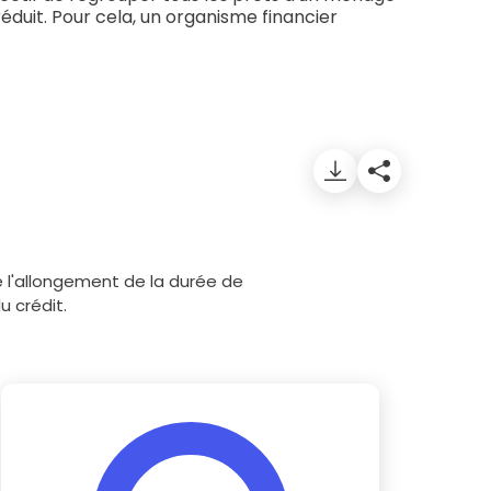
e prêt
e crédit conso
tes les simulations de rachat de crédit
éduit. Pour cela, un organisme financier
 l'allongement de la durée de
 crédit.