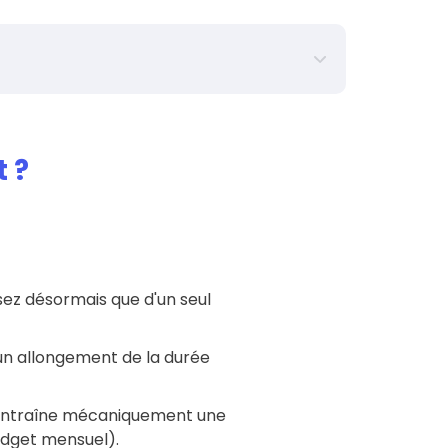
0
€
 ?
0
€
0
€
osez désormais que d'un seul
0
ans
 un allongement de la durée
0
%
s entraîne mécaniquement une
udget mensuel).