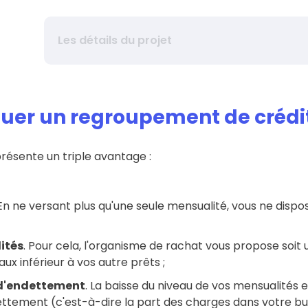
Les détails du projet
Réduction de mensualité
tuer un regroupement de crédit
Montant total à regrouper
résente un triple avantage :
Coût total du nouveau crédit
 En ne versant plus qu'une seule mensualité, vous ne disp
Durée du remboursement
ités
. Pour cela, l'organisme de rachat vous propose soit
x inférieur à vos autre prêts ;
TAEG
 d'endettement
. La baisse du niveau de vos mensualité
ettement (c'est-à-dire la part des charges dans votre b