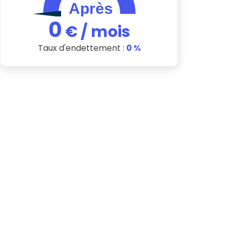
0
€ / mois
Taux d'endettement :
0
%