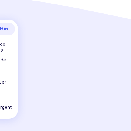
ltés
 de
 ?
 de
ier
argent