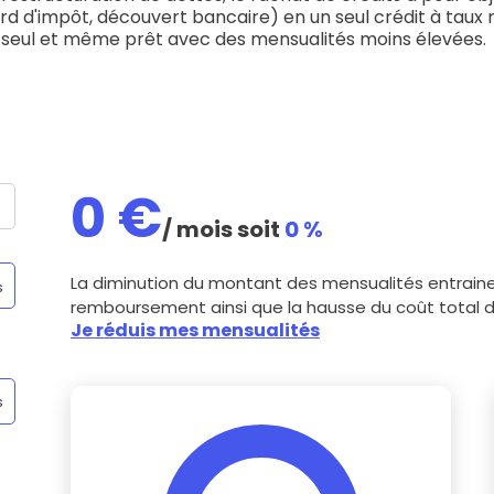
 vente et le remboursement
Toutes les simulations d
Toutes les simulations d
Tou
d d'impôt, découvert bancaire) en un seul crédit à taux r
immobilier
seul et même prêt avec des mensualités moins élevées.
outils prêt immobilier
 taux !
roupement de crédits
r taux !
0
€
/ mois soit
0
%
La diminution du montant des mensualités entraine
s
remboursement ainsi que la hausse du coût total du
Je réduis mes mensualités
s