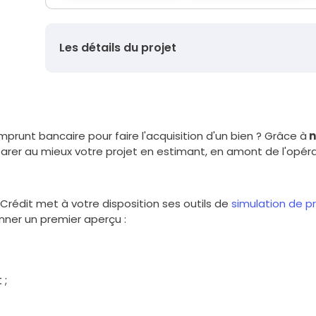
Les détails du projet
Montant du prêt
prunt bancaire pour faire l'acquisition d'un bien ? Grâce à
n
Durée
arer au mieux votre projet en estimant, en amont de l'opér
Taux d'intérêt
(hors assurance)
du Crédit met à votre disposition ses outils de
simulation de p
ner un premier aperçu :
Mensualité
(hors assurance)
Taux d'assurance
 ;