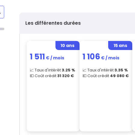
%
Les différentes durées
10 ans
15 ans
1 511
1 106
€ / mois
€ / mois
📈 Taux d'intérêt
3.25
%
📈 Taux d'intérêt
3.35
%
💶 Coût crédit
31 320
€
💶 Coût crédit
49 080
€