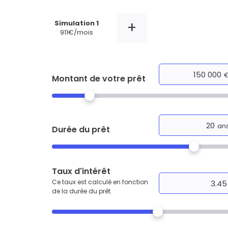
L'acte de
Tous les 
+
Simulation 1
911€/mois
Trouvez votre prêt conso au meilleur
Bénéficiez de notre expertise en reg
Profitez de notre expertise au meilleu
Montant de votre prêt
an
Durée du prêt
Taux d'intérêt
Ce taux est calculé en fonction
de la durée du prêt.