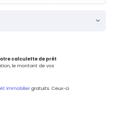
150 000
€
otre calculette de prêt
20
ans
ation, le montant de vos
3.45
%
rêt immobilier
gratuits. Ceux-ci
866
€/mois
0.36
%