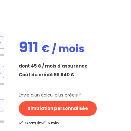
 vente et le remboursement
Toutes les simulations d
Toutes les simulations d
Tou
immobilier
outils prêt immobilier
 taux !
roupement de crédits
r taux !
911
€
€ / mois
dont
45
€ / mois d'assurance
s
Coût du crédit
68 640
€
Envie d'un calcul plus précis ?
Simulation personnalisée
Gratuit
5 min