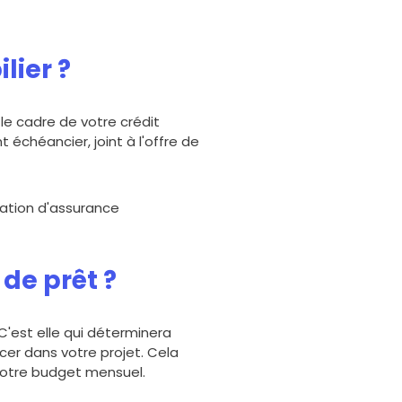
45
€/mois
lier ?
911
€/mois
e cadre de votre crédit
68 640
€
échéancier, joint à l'offre de
mensualités
sation d'assurance
de prêt ?
C'est elle qui déterminera
ncer dans votre projet. Cela
 votre budget mensuel.