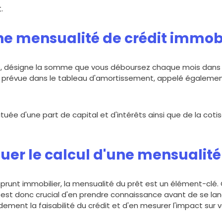
Assurance
.
e mensualité de crédit immobi
Mensualité totale
e, désigne la somme que vous déboursez chaque mois dans l
Coût total du crédit
et prévue dans le tableau d'amortissement, appelé également 
J'optimise mes 
uée d'une part de capital et d'intérêts ainsi que de la coti
uer le calcul d'une mensualité 
prunt immobilier, la mensualité du prêt est un élément-clé. 
Il est donc crucial d'en prendre connaissance avant de se la
ement la faisabilité du crédit et d'en mesurer l'impact sur