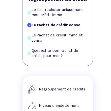
e prêt
e crédit conso
tes les simulations de rachat de crédit
Je fais racheter uniquement
mon crédit immo
Le rachat de crédit conso
Le rachat de crédit immo et
conso
Quel est le bon rachat de
crédit pour moi ?
Regroupement de crédits
Niveau d'endettement