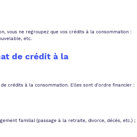
 vente et le remboursement
Toutes les simulations d
Toutes les simulations d
Tou
immobilier
outils prêt immobilier
 taux !
roupement de crédits
on, vous ne regroupez que vos crédits à la consommation :
ouvelable, etc.
r taux !
at de crédit à la
 de crédits à la consommation. Elles sont d'ordre financier :
ment familial (passage à la retraite, divorce, décès, etc.) ;