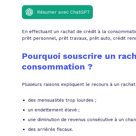
L'acte de
Résumer avec ChatGPT
Tous les 
Trouvez votre prêt conso au meilleur
Bénéficiez de notre expertise en reg
En effectuant un rachat de crédit à la consommati
prêt personnel, prêt travaux, prêt auto, crédit ren
Profitez de notre expertise au meilleu
Pourquoi souscrire un rach
consommation ?
Plusieurs raisons expliquent le recours à un rachat
des mensualités trop lourdes ;
un endettement élevé ;
une diminution de revenus consécutive à un change
des arriérés fiscaux.