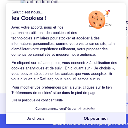
Récapitulatif de l'exemple
.
Montant total du rachat de crédits : 30 262 €. Mon
l'emprunt : 6 ans. Taux débiteur fixe : 6,60%. TAEG 
soit 272,16 € sur 6 ans. TAEA (Taux annuel de l'assur
Bénéficiez de notre expertise en re
🎉
crédits
Un crédit vous engage et doit 
Aucun versement, de quelque nature q