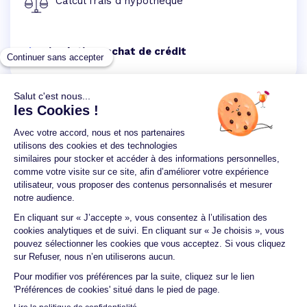
Calcul frais d'hypothèque
Simulation rachat de crédit
Un crédit vous engage et doit être remboursé.
Vérifiez vos capacités de remboursement avant de
vous engager.
Aucun versement, de quelque nature que ce soit, ne
peut être exigé d'un particulier avant l'obtention
d'un ou plusieurs prêts d'argent.
© 2026 Guide du crédit •
Plan du site
•
Mentions
légales
•
Accessibilité
•
Contact