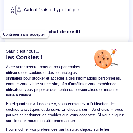
Calcul frais d'hypothèque
Simulation rachat de crédit
Un crédit vous engage et doit être remboursé.
Vérifiez vos capacités de remboursement avant de
vous engager.
Aucun versement, de quelque nature que ce soit, ne
peut être exigé d'un particulier avant l'obtention
d'un ou plusieurs prêts d'argent.
© 2026 Guide du crédit •
Plan du site
•
Mentions