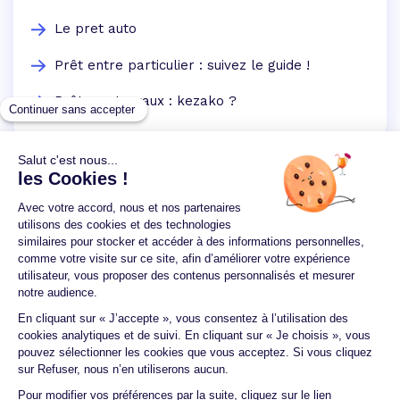
Le pret auto
Prêt entre particulier : suivez le guide !
Prêt eco travaux : kezako ?
Un crédit vous engage et doit être remboursé.
Vérifiez vos capacités de remboursement avant de
vous engager.
Aucun versement, de quelque nature que ce soit, ne
peut être exigé d'un particulier avant l'obtention
d'un ou plusieurs prêts d'argent.
© 2026 Guide du crédit •
Plan du site
•
Mentions