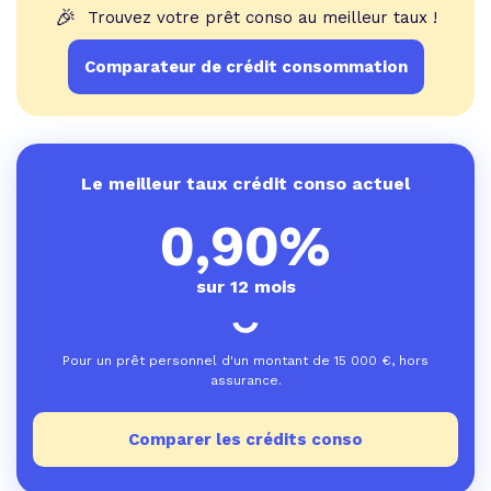
🎉
Trouvez votre prêt conso au meilleur taux !
Comparateur de crédit consommation
Le meilleur taux crédit conso actuel
0,90%
sur 12 mois
Pour un prêt personnel d'un montant de
15 000
€, hors
assurance.
Comparer les crédits conso