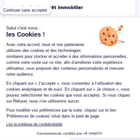
Simulation prêt immobilier
Un crédit vous engage et doit être remboursé.
Vérifiez vos capacités de remboursement avant de
vous engager.
Aucun versement, de quelque nature que ce soit, ne
peut être exigé d'un particulier avant l'obtention
d'un ou plusieurs prêts d'argent.
© 2026 Guide du crédit •
Plan du site
•
Mentions
légales
•
Accessibilité
•
Contact