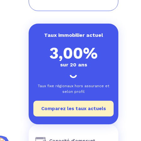
Taux immobilier actuel
3,00%
sur 20 ans
Taux fixe régionaux hors assurance et
selon profil
Comparez les taux actuels