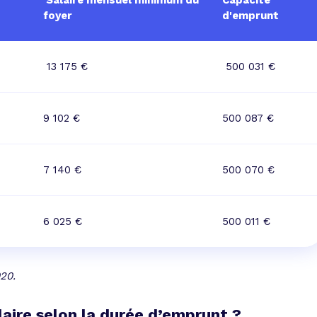
Salaire mensuel minimum du
Capacité
foyer
d'emprunt
13 175 €
500 031 €
9 102 €
500 087 €
7 140 €
500 070 €
6 025 €
500 011 €
020.
aire selon la durée d’emprunt ?