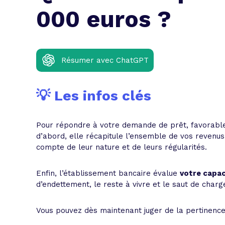
L'acte de
000 euros ?
Tous les 
Trouvez votre prêt conso au meilleur
Bénéficiez de notre expertise en reg
Résumer avec ChatGPT
Profitez de notre expertise au meilleu
💡 Les infos clés
Pour répondre à votre demande de prêt, favorablem
d’abord, elle récapitule l’ensemble de vos revenus 
compte de leur nature et de leurs régularités.
Enfin, l’établissement bancaire évalue
votre capa
d’endettement, le reste à vivre et le saut de charg
Vous pouvez dès maintenant juger de la pertinence d