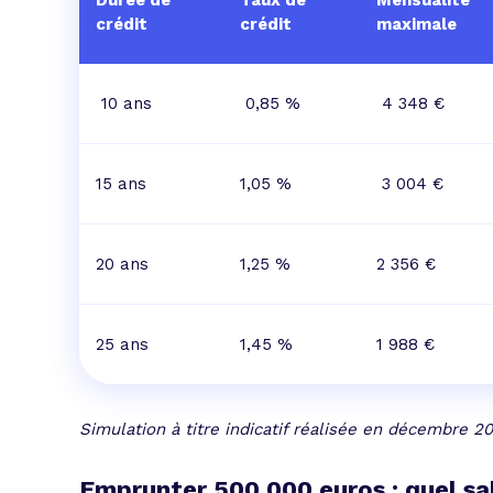
Durée de
Taux de
Mensualité
crédit
crédit
maximale
10 ans
0,85 %
4 348 €
15 ans
1,05 %
3 004 €
20 ans
1,25 %
2 356 €
25 ans
1,45 %
1 988 €
Simulation à titre indicatif réalisée en décembre 2
Emprunter 500 000 euros : quel sal