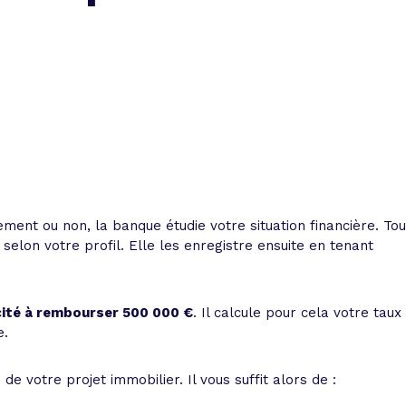
 vente et le remboursement
Toutes les simulations d
Toutes les simulations d
Tou
immobilier
outils prêt immobilier
 taux !
roupement de crédits
r taux !
ent ou non, la banque étudie votre situation financière. Tou
selon votre profil. Elle les enregistre ensuite en tenant
cité à rembourser 500 000 €
. Il calcule pour cela votre taux
e.
e votre projet immobilier. Il vous suffit alors de :