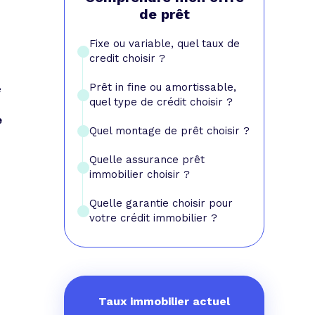
e prêt
e crédit conso
tes les simulations de rachat de crédit
de prêt
Fixe ou variable, quel taux de
credit choisir ?
Prêt in fine ou amortissable,
e
quel type de crédit choisir ?
e
Quel montage de prêt choisir ?
Quelle assurance prêt
immobilier choisir ?
Quelle garantie choisir pour
votre crédit immobilier ?
Taux immobilier actuel