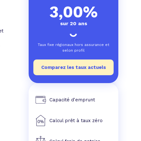
3,00%
sur 20 ans
et
à
Taux fixe régionaux hors assurance et
selon profil
Comparez les taux actuels
Capacité d'emprunt
Calcul prêt à taux zéro