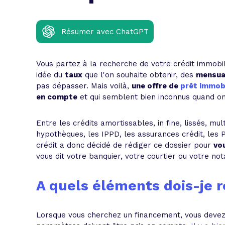
L'acte de
Tous les 
Résumer avec ChatGPT
Trouvez votre prêt conso au meilleur
Bénéficiez de notre expertise en reg
Vous partez à la recherche de votre crédit immob
Profitez de notre expertise au meilleu
idée du
taux
que l'on souhaite obtenir, des
mensua
pas dépasser. Mais voilà,
une offre de
prêt immobi
en compte
et qui semblent bien inconnus quand on 
Entre les crédits amortissables, in fine, lissés, mult
hypothèques, les IPPD, les assurances crédit, les PT
crédit a donc décidé de rédiger ce dossier pour
vou
vous dit votre banquier, votre courtier ou votre not
A quels éléments dois-je r
Lorsque vous cherchez un financement, vous devez a