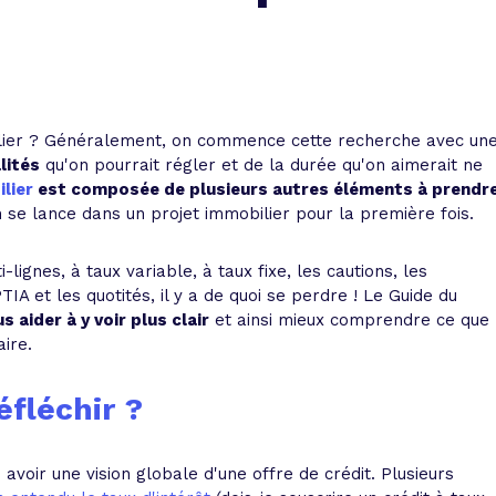
 vente et le remboursement
Toutes les simulations d
Toutes les simulations d
Tou
immobilier
outils prêt immobilier
 taux !
roupement de crédits
ilier ? Généralement, on commence cette recherche avec un
r taux !
lités
qu'on pourrait régler et de la durée qu'on aimerait ne
lier
est composée de plusieurs autres éléments à prendr
se lance dans un projet immobilier pour la première fois.
i-lignes, à taux variable, à taux fixe, les cautions, les
IA et les quotités, il y a de quoi se perdre ! Le Guide du
s aider à y voir plus clair
et ainsi mieux comprendre ce que
aire.
éfléchir ?
voir une vision globale d'une offre de crédit. Plusieurs