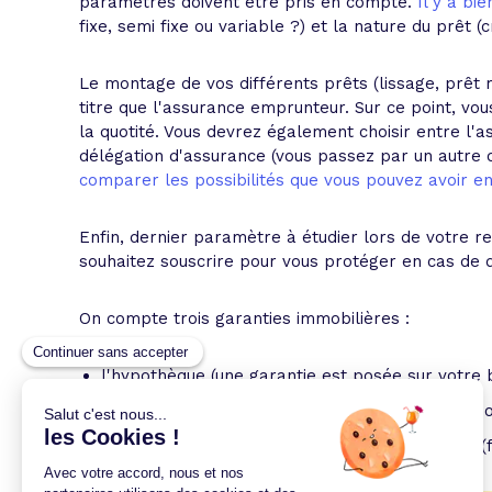
paramètres doivent être pris en compte.
Il y a bi
fixe, semi fixe ou variable ?) et la nature du prêt (
Le montage de vos différents prêts (lissage, prêt
titre que l'assurance emprunteur. Sur ce point, vo
la quotité. Vous devrez également choisir entre l'
délégation d'assurance (vous passez par un autre o
comparer les possibilités que vous pouvez avoir en
Enfin, dernier paramètre à étudier lors de votre r
souhaitez souscrire pour vous protéger en cas de 
On compte trois garanties immobilières :
l'hypothèque (une garantie est posée sur votre b
le cautionnement (un organisme spécialisé se p
l'inscription de privilège de prêteur de deniers