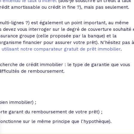
en entendu le taux d'intérêt
(dois-je souscrire un crédit à taux
crédit amortissable ou crédit in fine ?), mais pas seulement.
 multi-lignes ?) est également un point important, au même
us devez vous interroger sur le degré de couverture souhaité 
assurance groupe (celle proposée par la banque) et la
rganisme financier pour assurer votre prêt). N'hésitez pas 
 utilisant notre comparateur gratuit de prêt immobilier
.
echerche de crédit immobilier : le type de garantie que vous
difficultés de remboursement.
ien immobilier) ;
orte garant du remboursement de votre prêt) ;
 (fonctionne sur le même principe que l'hypothèque).