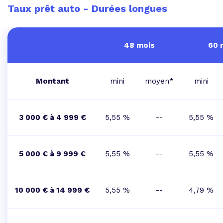
Taux prêt auto - Durées longues
48 mois
60 
Montant
mini
moyen*
mini
3 000 € à 4 999 €
5,55 %
--
5,55 %
5 000 € à 9 999 €
5,55 %
--
5,55 %
10 000 € à 14 999 €
5,55 %
--
4,79 %