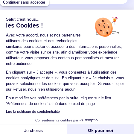
Un crédit vous engage et doit être remboursé.
Vérifiez vos capacités de remboursement avant de
vous engager.
Aucun versement, de quelque nature que ce soit, ne
peut être exigé d'un particulier avant l'obtention
d'un ou plusieurs prêts d'argent.
© 2026 Guide du crédit •
Plan du site
•
Mentions
légales
•
Accessibilité
•
Contact