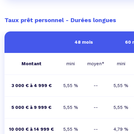
Taux prêt personnel - Durées longues
48 mois
60 
Montant
mini
moyen*
mini
3 000 € à 4 999 €
5,55 %
--
5,55 %
5 000 € à 9 999 €
5,55 %
--
5,55 %
10 000 € à 14 999 €
5,55 %
--
4,79 %