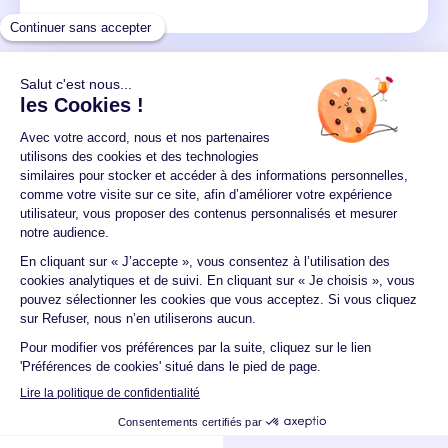
Un crédit vous engage et doit être remboursé.
Vérifiez vos capacités de remboursement avant de
vous engager.
Aucun versement, de quelque nature que ce soit, ne
peut être exigé d'un particulier avant l'obtention
d'un ou plusieurs prêts d'argent.
© 2026 Guide du crédit •
Plan du site
•
Mentions
légales
•
Accessibilité
•
Contact