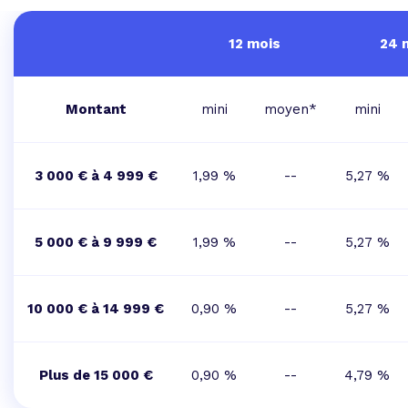
12 mois
24 
Montant
mini
moyen*
mini
3 000 € à 4 999 €
1,99 %
--
5,27 %
5 000 € à 9 999 €
1,99 %
--
5,27 %
10 000 € à 14 999 €
0,90 %
--
5,27 %
Plus de 15 000 €
0,90 %
--
4,79 %