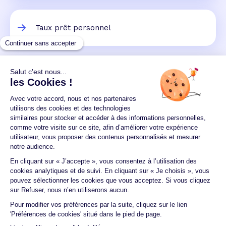
Taux prêt personnel
Un crédit vous engage et doit être remboursé.
Vérifiez vos capacités de remboursement avant de
vous engager.
Aucun versement, de quelque nature que ce soit, ne
peut être exigé d'un particulier avant l'obtention
d'un ou plusieurs prêts d'argent.
© 2026 Guide du crédit •
Plan du site
•
Mentions
légales
•
Accessibilité
•
Contact