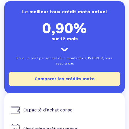
Le meilleur taux crédit moto actuel
0,90%
sur 12 mois
Pour un prêt personnel d'un montant de
15 000
€, hors
assurance.
Comparer les crédits moto
Capacité d'achat conso