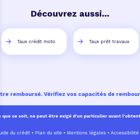
Découvrez aussi...
Taux crédit moto
Taux prêt travaux
être remboursé. Vérifiez vos capacités de rembo
ue ce soit, ne peut être exigé d'un particulier avant l'obtent
ide du crédit •
Plan du site
•
Mentions légales
•
Accessibilité