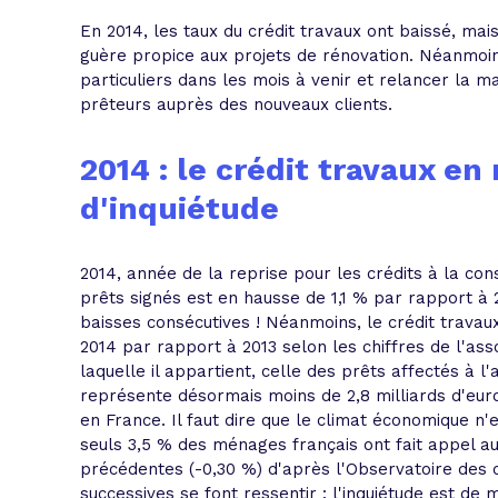
L'acte de
En 2014, les taux du crédit travaux ont baissé, mai
Tous les 
guère propice aux projets de rénovation. Néanmoins
particuliers dans les mois à venir et relancer la m
prêteurs auprès des nouveaux clients.
Trouvez votre prêt conso au meilleur
Bénéficiez de notre expertise en reg
Profitez de notre expertise au meilleu
2014 : le crédit travaux en
d'inquiétude
2014, année de la reprise pour les crédits à la co
prêts signés est en hausse de 1,1 % par rapport à 
baisses consécutives ! Néanmoins, le crédit travaux 
2014 par rapport à 2013 selon les chiffres de l'asso
laquelle il appartient, celle des prêts affectés à l
représente désormais moins de 2,8 milliards d'eur
en France. Il faut dire que le climat économique n'
seuls 3,5 % des ménages français ont fait appel au
précédentes (-0,30 %) d'après l'Observatoire des 
successives se font ressentir : l'inquiétude est de 