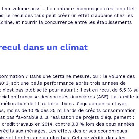
 vente et le remboursement
Toutes les simulations d
Toutes les simulations d
Tou
immobilier
s leur volume aussi... Le contexte économique n'est en effet
outils prêt immobilier
, le recul des taux peut créer un effet d'aubaine chez les
achine, et nourrir la concurrence entre les établissements
 taux !
roupement de crédits
r taux !
 recul dans un climat
nsommation ? Dans une certaine mesure, oui : le volume des
2013, soit une belle performance après trois années de
n'est pas plébiscité pour autant : il est en recul de 5,5 % su
ciation française des sociétés financières (ASF). La famille à
'amélioration de l'habitat et biens d'équipement du foyer,
os, moins de 10 % des 35 milliards de crédits consommation
est pas favorable à la réalisation de projets d'équipement :
 crédit travaux en 2014, contre 3,8 % lors des deux années
crédits aux ménages. Les effets des crises économiques
mise et l'optimisme au plus bas. Cela se vérifie dans les