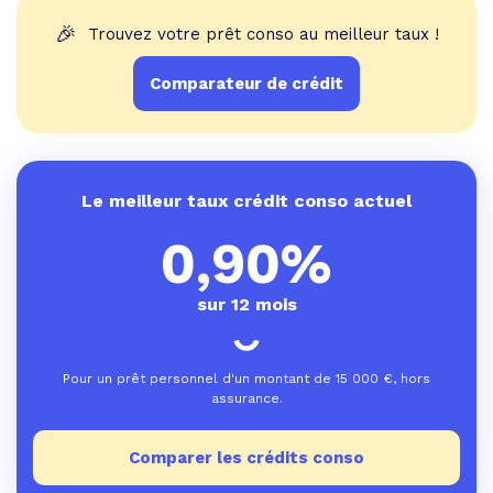
🎉
Trouvez votre prêt conso au meilleur taux !
Comparateur de crédit
Le meilleur taux crédit conso actuel
0,90%
sur 12 mois
Pour un prêt personnel d'un montant de
15 000
€, hors
assurance.
Comparer les crédits conso