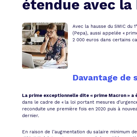
étendue avec la
L'acte de
Tous les 
Avec la hausse du SMIC du 1
Trouvez votre prêt conso au meilleur
Bénéficiez de notre expertise en reg
(Pepa), aussi appelée « prim
2 000 euros dans certains ca
Profitez de notre expertise au meilleu
Davantage de sa
La prime exceptionnelle dite « prime Macron » a é
dans le cadre de « la loi portant mesures d’urgenc
reconduite une première fois en 2020 puis à nouveau 
dernier.
En raison de l’augmentation du salaire minimum de