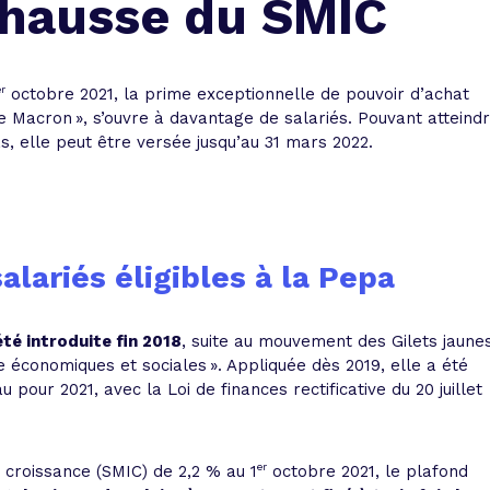
 hausse du SMIC
 vente et le remboursement
Toutes les simulations d
Toutes les simulations d
Tou
immobilier
outils prêt immobilier
er
octobre 2021, la prime exceptionnelle de pouvoir d’achat
 taux !
roupement de crédits
e Macron », s’ouvre à davantage de salariés. Pouvant atteind
s, elle peut être versée jusqu’au 31 mars 2022.
r taux !
lariés éligibles à la Pepa
té introduite fin 2018
, suite au mouvement des Gilets jaunes
e économiques et sociales ». Appliquée dès 2019, elle a été
pour 2021, avec la Loi de finances rectificative du 20 juillet
er
 croissance (SMIC) de 2,2 % au 1
octobre 2021, le plafond