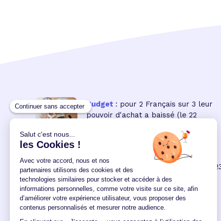
Budget
: pour 2 Français sur 3 leur
pouvoir d'achat a baissé
(le 22
07:30:00/06/2022)
Inflation
: à quoi les ménages
doivent-ils s'attendre en 2022 ?
(le 2
00:00:00/02/2022)