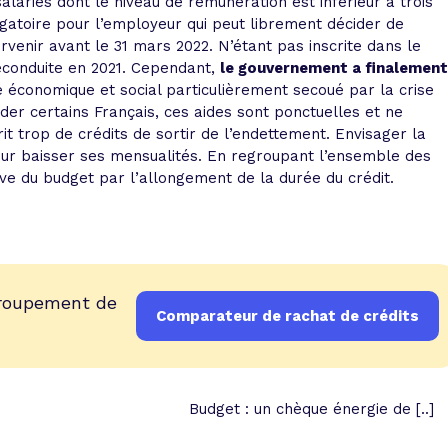
alariés dont le niveau de rémunération est inférieur à trois
igatoire pour l’employeur qui peut librement décider de
ervenir avant le 31 mars 2022. N’étant pas inscrite dans le
reconduite en 2021. Cependant,
le gouvernement a finalement
 économique et social particulièrement secoué par la crise
ider certains Français, ces aides sont ponctuelles et ne
 trop de crédits de sortir de l’endettement. Envisager la
ur baisser ses mensualités. En regroupant l’ensemble des
ve du budget par l’allongement de la durée du crédit.
groupement de
Comparateur de rachat de crédits
Budget : un chèque énergie de [..]