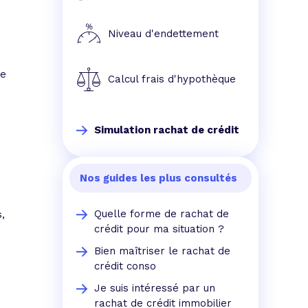
e prêt
e crédit conso
tes les simulations de rachat de crédit
Niveau d'endettement
re
Calcul frais d'hypothèque
Simulation rachat de crédit
Nos guides les plus consultés
Quelle forme de rachat de
,
crédit pour ma situation ?
Bien maîtriser le rachat de
crédit conso
Je suis intéressé par un
rachat de crédit immobilier