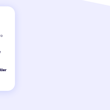
ro
e
lier