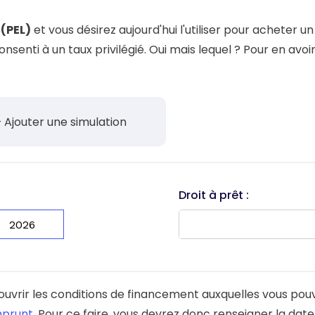
 vente et le remboursement
Toutes les simulations d
Toutes les simulations d
Tou
immobilier
(PEL)
et vous désirez aujourd'hui l'utiliser pour acheter u
outils prêt immobilier
nti à un taux privilégié. Oui mais lequel ? Pour en avoir 
 taux !
roupement de crédits
r taux !
 Ajouter une simulation
Droit à prêt :
ouvrir les conditions de financement auxquelles vous po
mprunt
. Pour ce faire, vous devrez donc renseigner la dat