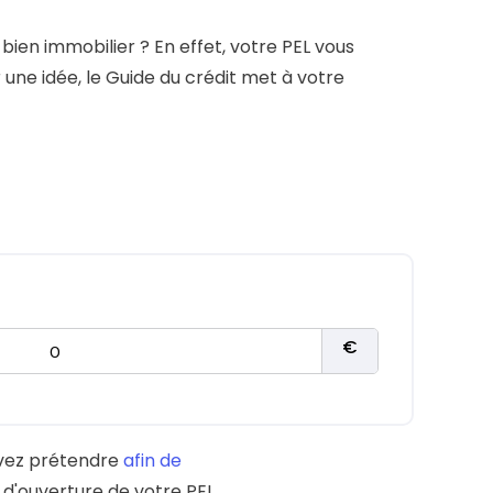
e prêt
e crédit conso
tes les simulations de rachat de crédit
n bien immobilier ? En effet, votre PEL vous
une idée, le Guide du crédit met à votre
uvez prétendre
afin de
e d'ouverture de votre PEL