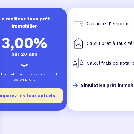
Le meilleur taux prêt
Capacité d'emprunt
immobilier
3,00%
Calcul prêt à taux zé
sur 20 ans
Calcul frais de notair
 fixe national hors assurance et
selon profil
Simulation prêt immobi
mparez les taux actuels