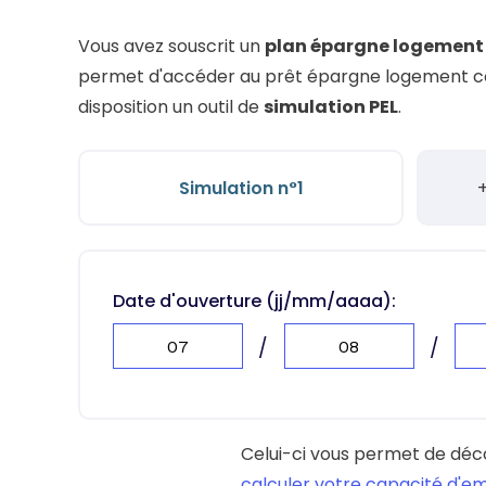
L'acte de
Vous avez souscrit un
plan épargne logement 
Tous les 
permet d'accéder au prêt épargne logement conse
Trouvez votre prêt conso au meilleur
Bénéficiez de notre expertise en reg
disposition un outil de
simulation PEL
.
Profitez de notre expertise au meilleu
Simulation n°1
+
Date d'ouverture (jj/mm/aaaa):
/
/
Celui-ci vous permet de déc
calculer votre capacité d'e