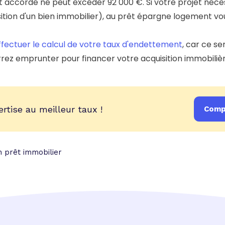
t accordé ne peut excéder 92 000 €. Si votre projet néce
ion d'un bien immobilier), au prêt épargne logement vou
fectuer le calcul de votre taux d'endettement
, car ce s
rez emprunter pour financer votre acquisition immobilièr
ertise au meilleur taux !
Compa
n prêt immobilier