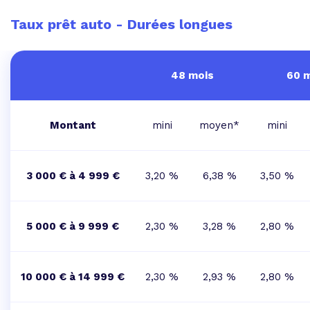
Taux prêt auto - Durées longues
48 mois
60 
Montant
mini
moyen*
mini
3 000 € à 4 999 €
3,20 %
6,38 %
3,50 %
5 000 € à 9 999 €
2,30 %
3,28 %
2,80 %
10 000 € à 14 999 €
2,30 %
2,93 %
2,80 %