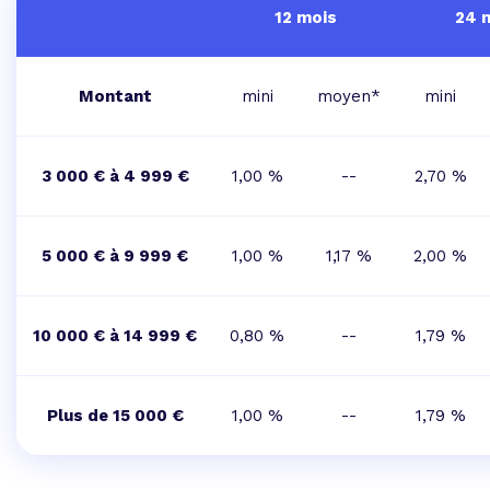
12 mois
24 
Montant
mini
moyen*
mini
3 000 € à 4 999 €
1,00 %
--
2,70 %
5 000 € à 9 999 €
1,00 %
1,17 %
2,00 %
10 000 € à 14 999 €
0,80 %
--
1,79 %
Plus de 15 000 €
1,00 %
--
1,79 %