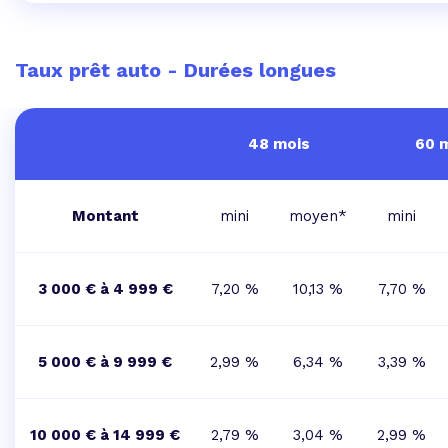
Taux prêt auto - Durées longues
48 mois
60 
Montant
mini
moyen*
mini
3 000 € à 4 999 €
7,20 %
10,13 %
7,70 %
5 000 € à 9 999 €
2,99 %
6,34 %
3,39 %
10 000 € à 14 999 €
2,79 %
3,04 %
2,99 %