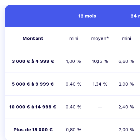
12 mois
24 
Montant
mini
moyen*
mini
3 000 € à 4 999 €
1,00 %
10,15 %
6,60 %
5 000 € à 9 999 €
0,40 %
1,34 %
2,00 %
10 000 € à 14 999 €
0,40 %
--
2,40 %
Plus de 15 000 €
0,80 %
--
2,00 %