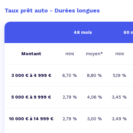
Taux prêt auto - Durées longues
48 mois
60 
Montant
mini
moyen*
mini
3 000 € à 4 999 €
6,70 %
8,80 %
5,19 %
5 000 € à 9 999 €
2,79 %
4,06 %
3,45 %
10 000 € à 14 999 €
2,79 %
3,00 %
3,49 %