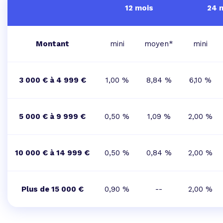
12 mois
24 
Montant
mini
moyen*
mini
3 000 € à 4 999 €
1,00 %
8,84 %
6,10 %
5 000 € à 9 999 €
0,50 %
1,09 %
2,00 %
10 000 € à 14 999 €
0,50 %
0,84 %
2,00 %
Plus de 15 000 €
0,90 %
--
2,00 %