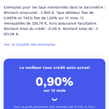
Exemples pour les taux mentionnés dans le baromètre :
Montant emprunté : 3 900 €. Taux débiteur fixe de
0,995% et
TAEG fixe de 1,00%
sur 12 mois.
12
mensualités de 326,76 €
, hors assurance facultative.
Montant total du crédit : 21,06 €.
Montant total dû : 3
921,06 €
.
Voir la totalité des exemples
Le meilleur taux crédit auto actuel
0,90%
sur 12 mois
Pour un prêt personnel d'un montant de
15 000
€, hors