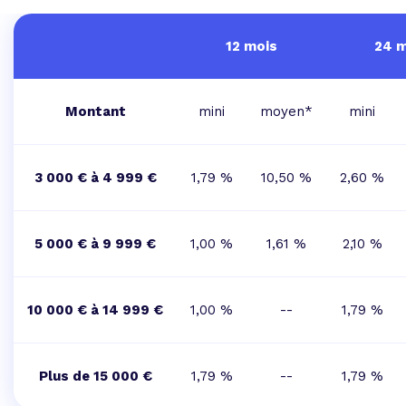
12 mois
24 m
Montant
mini
moyen*
mini
3 000 € à 4 999 €
1,79 %
10,50 %
2,60 %
5 000 € à 9 999 €
1,00 %
1,61 %
2,10 %
10 000 € à 14 999 €
1,00 %
--
1,79 %
Plus de 15 000 €
1,79 %
--
1,79 %