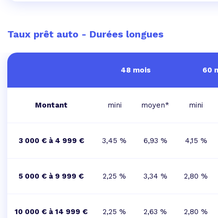
Taux prêt auto - Durées longues
48 mois
60 
Montant
mini
moyen*
mini
3 000 € à 4 999 €
3,45 %
6,93 %
4,15 %
5 000 € à 9 999 €
2,25 %
3,34 %
2,80 %
10 000 € à 14 999 €
2,25 %
2,63 %
2,80 %