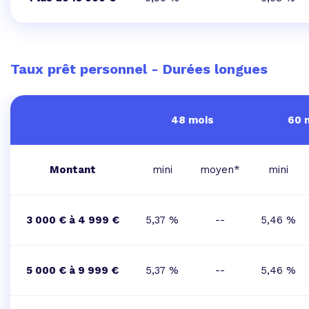
Taux prêt personnel - Durées longues
48 mois
60 
Montant
mini
moyen*
mini
3 000 € à 4 999 €
5,37 %
--
5,46 %
5 000 € à 9 999 €
5,37 %
--
5,46 %