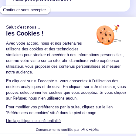
Un crédit vous engage et doit être remboursé.
Vérifiez vos capacités de remboursement avant de
vous engager.
Aucun versement, de quelque nature que ce soit, ne
peut être exigé d'un particulier avant l'obtention
d'un ou plusieurs prêts d'argent.
© 2026 Guide du crédit •
Plan du site
•
Mentions
légales
•
Accessibilité
•
Contact