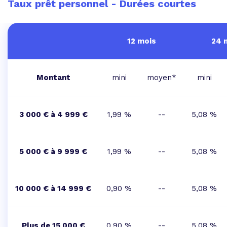
Taux prêt personnel - Durées courtes
12 mois
24 
Montant
mini
moyen*
mini
3 000 € à 4 999 €
1,99 %
--
5,08 %
5 000 € à 9 999 €
1,99 %
--
5,08 %
10 000 € à 14 999 €
0,90 %
--
5,08 %
Plus de 15 000 €
0,90 %
--
5,08 %