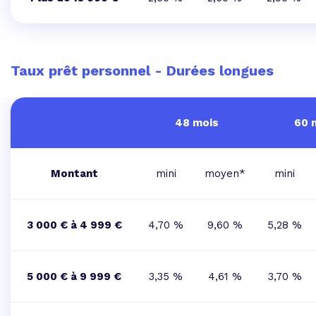
Taux prêt personnel - Durées longues
48 mois
60 
Montant
mini
moyen*
mini
3 000 € à 4 999 €
4,70 %
9,60 %
5,28 %
5 000 € à 9 999 €
3,35 %
4,61 %
3,70 %