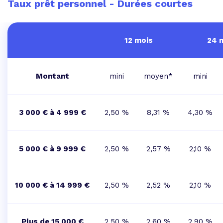
Taux prêt personnel - Durées courtes
12 mois
24 
Montant
mini
moyen*
mini
3 000 € à 4 999 €
2,50 %
8,31 %
4,30 %
5 000 € à 9 999 €
2,50 %
2,57 %
2,10 %
10 000 € à 14 999 €
2,50 %
2,52 %
2,10 %
Plus de 15 000 €
2,50 %
2,60 %
2,90 %