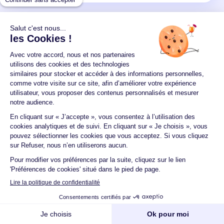
Un crédit vous engage et doit être remboursé.
Vérifiez vos capacités de remboursement avant de
vous engager.
Aucun versement, de quelque nature que ce soit, ne
peut être exigé d'un particulier avant l'obtention
d'un ou plusieurs prêts d'argent.
© 2026 Guide du crédit •
Plan du site
•
Mentions
légales
•
Accessibilité
•
Contact