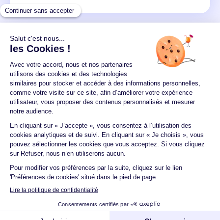
Un crédit vous engage et doit être remboursé.
Vérifiez vos capacités de remboursement avant de
vous engager.
Aucun versement, de quelque nature que ce soit, ne
peut être exigé d'un particulier avant l'obtention
d'un ou plusieurs prêts d'argent.
© 2026 Guide du crédit •
Plan du site
•
Mentions
légales
•
Accessibilité
•
Contact