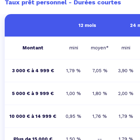
Taux prêt personnel - Durées courtes
12 mois
24 
Montant
mini
moyen*
mini
3 000 € à 4 999 €
1,79 %
7,05 %
3,90 %
5 000 € à 9 999 €
1,00 %
1,80 %
2,00 %
10 000 € à 14 999 €
0,95 %
1,76 %
1,79 %
Plus de 15 000 €
1,50 %
--
1,79 %