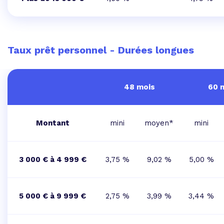
Taux prêt personnel - Durées longues
48 mois
60 
Montant
mini
moyen*
mini
3 000 € à 4 999 €
3,75 %
9,02 %
5,00 %
5 000 € à 9 999 €
2,75 %
3,99 %
3,44 %