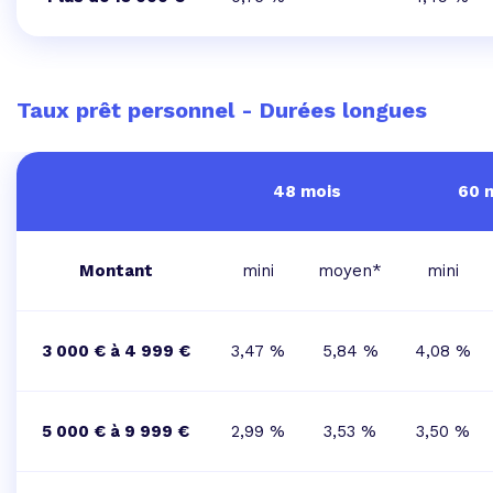
Taux prêt personnel - Durées longues
48 mois
60 
Montant
mini
moyen*
mini
3 000 € à 4 999 €
3,47 %
5,84 %
4,08 %
5 000 € à 9 999 €
2,99 %
3,53 %
3,50 %