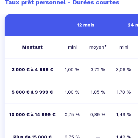
Taux prêt personnel - Durées courtes
12 mois
24 
Montant
mini
moyen*
mini
3 000 € à 4 999 €
1,00 %
3,72 %
3,06 %
5 000 € à 9 999 €
1,00 %
1,05 %
1,70 %
10 000 € à 14 999 €
0,75 %
0,89 %
1,49 %
Plus de 15 000 €
0,75 %
--
1,49 %