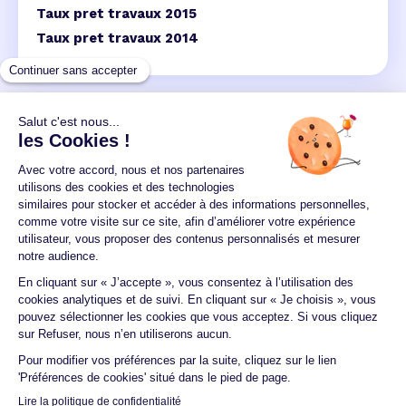
Taux pret travaux 2015
Taux pret travaux 2014
Un crédit vous engage et doit être remboursé.
Vérifiez vos capacités de remboursement avant de
vous engager.
Aucun versement, de quelque nature que ce soit, ne
peut être exigé d'un particulier avant l'obtention
d'un ou plusieurs prêts d'argent.
© 2026 Guide du crédit •
Plan du site
•
Mentions
légales
•
Accessibilité
•
Contact