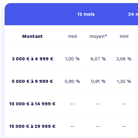
12 mois
24 
Montant
mini
moyen*
mini
3 000 € à 4 999 €
1,00 %
6,07 %
3,06 %
5 000 € à 9 999 €
0,90 %
0,91 %
1,20 %
10 000 € à 14 999 €
--
--
--
15 000 € à 29 999 €
--
--
--