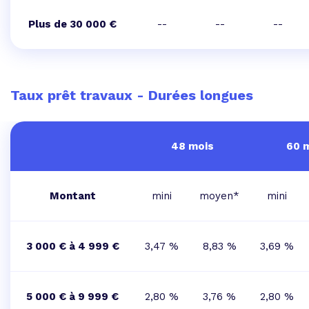
Plus de 30 000 €
--
--
--
Taux prêt travaux - Durées longues
48 mois
60 
Montant
mini
moyen*
mini
3 000 € à 4 999 €
3,47 %
8,83 %
3,69 %
5 000 € à 9 999 €
2,80 %
3,76 %
2,80 %